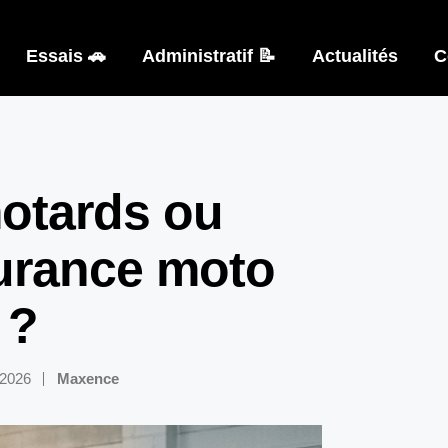
Essais 🚗
Administratif 📝
Actualités
C
otards ou
urance moto
 ?
n 2026
Maxence