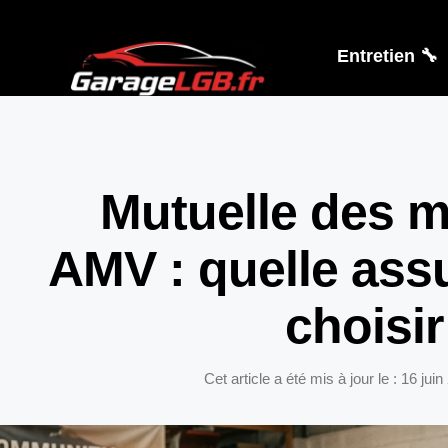
Entretien 🔧
Mutuelle des m
AMV : quelle ass
choisir
Cet article a été mis à jour le : 16 jui