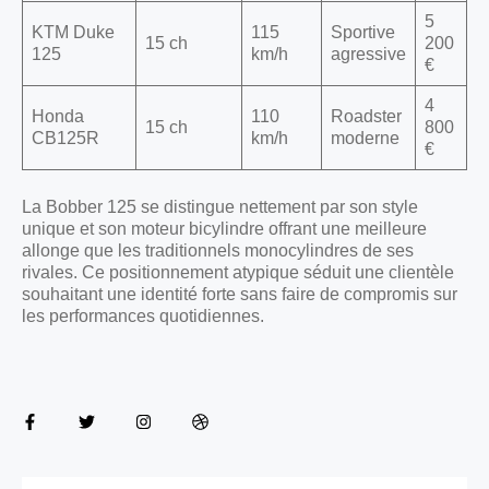
5
KTM Duke
115
Sportive
15 ch
200
125
km/h
agressive
€
4
Honda
110
Roadster
15 ch
800
CB125R
km/h
moderne
€
La Bobber 125 se distingue nettement par son style
unique et son moteur bicylindre offrant une meilleure
allonge que les traditionnels monocylindres de ses
rivales. Ce positionnement atypique séduit une clientèle
souhaitant une identité forte sans faire de compromis sur
les performances quotidiennes.