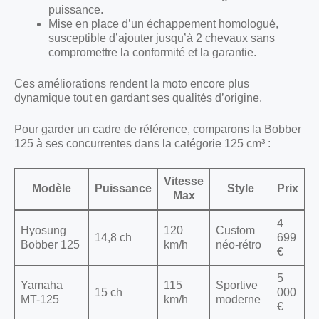
puissance.
Mise en place d’un échappement homologué,
susceptible d’ajouter jusqu’à 2 chevaux sans
compromettre la conformité et la garantie.
Ces améliorations rendent la moto encore plus
dynamique tout en gardant ses qualités d’origine.
Pour garder un cadre de référence, comparons la Bobber
125 à ses concurrentes dans la catégorie 125 cm³ :
Vitesse
Modèle
Puissance
Style
Prix
Max
4
Hyosung
120
Custom
14,8 ch
699
Bobber 125
km/h
néo-rétro
€
5
Yamaha
115
Sportive
15 ch
000
MT-125
km/h
moderne
€